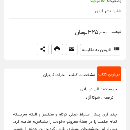
وضعیت:
موجود
ناشر:
نشر فرمهر
325,000تومان
قیمت:
افزودن به مقایسه
درباره‌ی کتاب
مشخصات کتاب
نظرات کاربران
نویسنده : آلن دو باتن
ترجمه : شوکا آزاد
چند قرن پیش سقراط خیلی کوتاه و مختصر و البته سربسته
تمام حکمت را در جملۀ معروفِ «خودت را بشناس» خلاصه کرد.
پس از او اندیشمندان بسیاری تلاش کردند این جمله را تفسیر