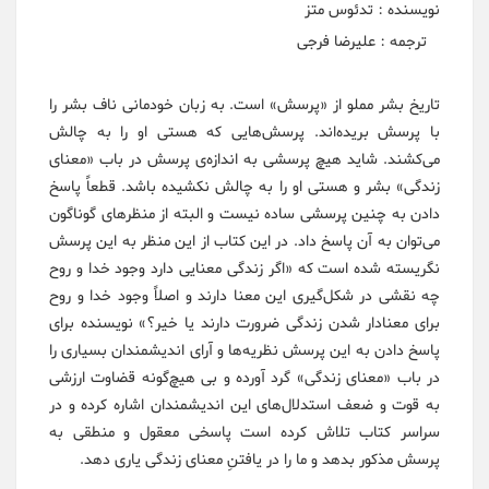
نویسنده : تدئوس متز
ترجمه : علیرضا فرجی
تاریخ بشر مملو از «پرسش» است. به زبان خودمانی ناف بشر را
با پرسش بریده‌اند. پرسش‌هایی که هستی او را به چالش
می‌کشند. شاید هیچ پرسشی به اندازه‌ی پرسش در باب «معنای
زندگی» بشر و هستی او را به چالش نکشیده باشد. قطعاً پاسخ
دادن به چنین پرسشی ساده نیست و البته از منظرهای گوناگون
می‌توان به آن پاسخ داد. در این کتاب از این منظر به این پرسش
نگریسته شده است که «اگر زندگی معنایی دارد وجود خدا و روح
چه نقشی در شکل‌گیری این معنا دارند و اصلاً وجود خدا و روح
برای معنادار شدن زندگی ضرورت دارند یا خیر؟» نویسنده برای
پاسخ دادن به این پرسش نظریه‌ها و آرای اندیشمندان بسیاری را
در باب «معنای زندگی» گرد آورده و بی هیچ‌گونه قضاوت ارزشی
به قوت و ضعف استدلال‌های این اندیشمندان اشاره کرده و در
سراسر کتاب تلاش کرده است پاسخی معقول و منطقی به
پرسش مذکور بدهد و ما را در یافتنِ معنای زندگی یاری دهد.