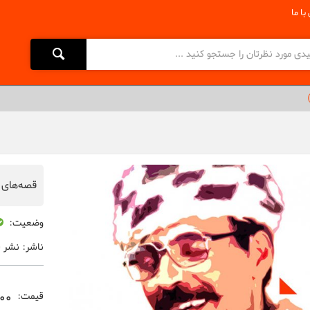
با ما
قصه‌های 
وضعیت:
ناشر:
نشر ف
000
قیمت: