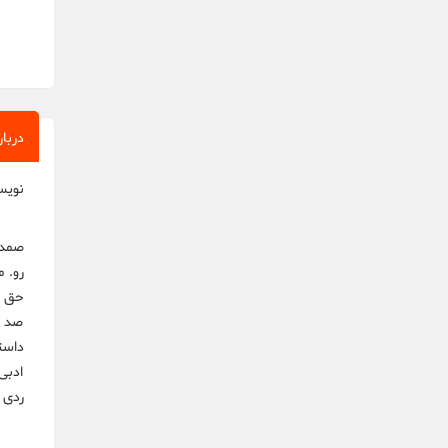
دربار
نویس
صمد 
رو. 
حق د
صد ب
ادبی
ردی 