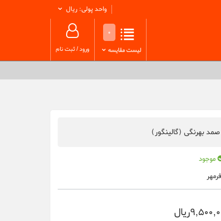
واحد پولی: ریال
0
ورود
/
ثبت نام
لیست مقایسه
صمد بهرنگی (گالینگور)
موجود
رمهر
9,500,ریال