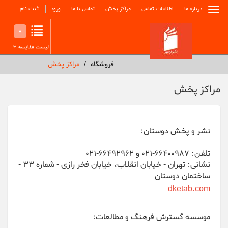
درباره ما
اطلاعات تماس
مراکز پخش
تماس با ما
ورود
ثبت نام
0
لیست مقایسه
فروشگاه
مراکز پخش
مراکز پخش
نشر و پخش دوستان:
تلفن: 66400987-021 و 66492962-021
نشانی: تهران - خیابان انقلاب، خیابان فخر رازی - شماره 33 -
ساختمان دوستان
dketab.com
موسسه گسترش فرهنگ و مطالعات: