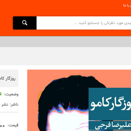
با ما
روزگار کام
وضعیت:
ناشر:
نشر ف
000
قیمت: