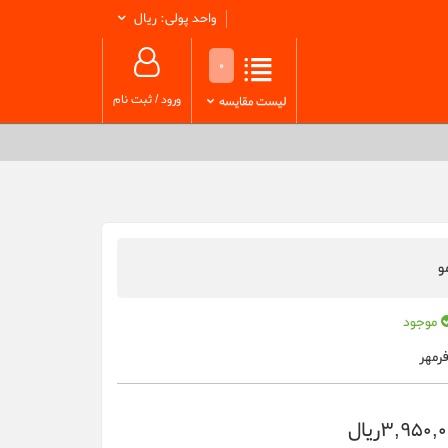
واحد پولی: ریال
0
ورود
/
ثبت نام
لیست مقایسه
و
موجود
رمهر
3,950,ریال