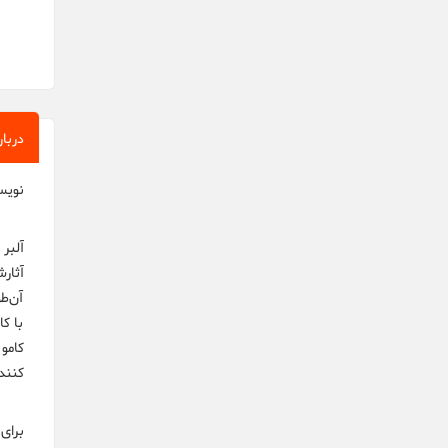
دربار
نویس
آلبر
آثار
آن‌طو
با ک
کامو 
کنند.
برای