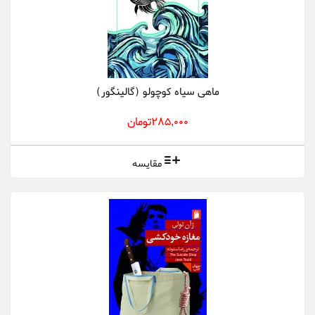
ماهی سیاه کوچولو (گالینگور)
285,000تومان
مقایسه