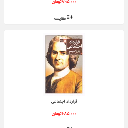
895,000تومان
مقایسه
قرارداد اجتماعی
485,000تومان