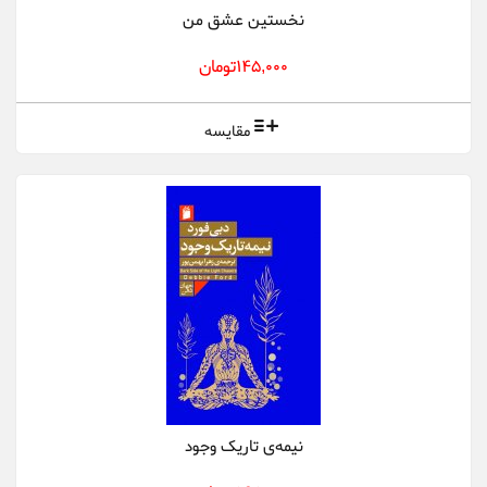
نخستین عشق من
145,000تومان
مقایسه
نیمه‌ی تاریک وجود