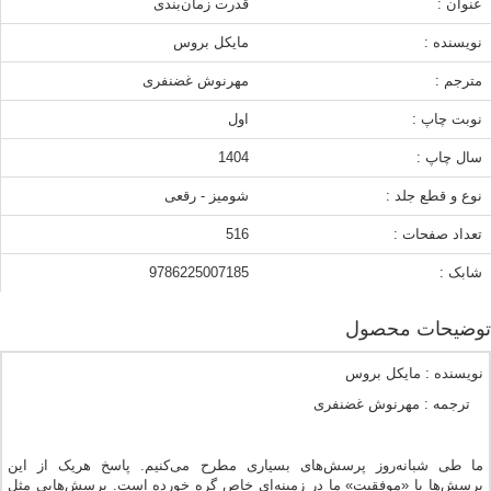
عنوان :
قدرت زمان‌بندی
نویسنده :
مایکل بروس
مترجم :
مهرنوش غضنفری
نوبت چاپ :
اول
سال چاپ :
1404
نوع و قطع جلد :
شومیز - رقعی
تعداد صفحات :
516
شابک :
9786225007185
توضیحات محصول
نویسنده : مایکل بروس
ترجمه : مهرنوش غضنفری
ما طی شبانه‌روز پرسش‌های بسیاری مطرح می‌کنیم. پاسخ هریک از این
پرسش‌ها با «موفقیت» ما در زمینه‌ای خاص گره خورده است. پرسش‌هایی مثلِ