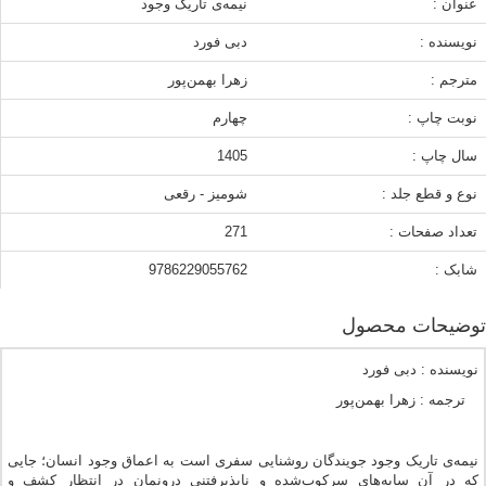
عنوان :
نیمه‌ی تاریک وجود
نویسنده :
دبی فورد
مترجم :
زهرا بهمن‌پور
نوبت چاپ :
چهارم
سال چاپ :
1405
نوع و قطع جلد :
شومیز - رقعی
تعداد صفحات :
271
شابک :
9786229055762
توضیحات محصول
نویسنده : دبی فورد
ترجمه : زهرا بهمن‌پور
نیمه‌ی تاریک وجود جویندگان روشنایی سفری است به اعماق وجود انسان؛ جایی
که در آن سایه‌های سرکوب‌شده و ناپذیرفتنی درونمان در انتظار کشف و